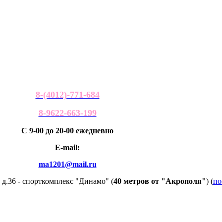
8-(4012)-771-684
8-9622-663-199
С 9-00 до 20-00 ежедневно
E-mail:
ma1201@mail.ru
 д.36 - спорткомплекс "Динамо" (
40 метров от "Акрополя"
) (
по