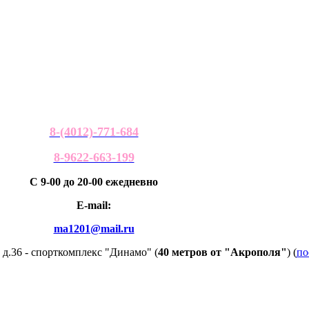
8-(4012)-771-684
8-9622-663-199
С 9-00 до 20-00 ежедневно
E-mail:
ma1201@mail.ru
 д.36 - спорткомплекс "Динамо" (
40 метров от "Акрополя"
) (
по